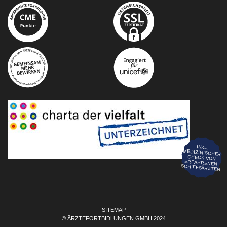
INKL.
MEDIZINISCHER
CHECK VON
ERFAHRENEN
SCHIFFSÄRZTEN
SITEMAP
© ÄRZTEFORTBIDLUNGEN GMBH 2024